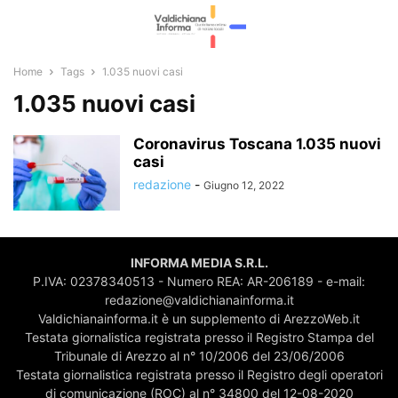
Home
Tags
1.035 nuovi casi
1.035 nuovi casi
Coronavirus Toscana 1.035 nuovi
casi
redazione
-
Giugno 12, 2022
INFORMA MEDIA S.R.L.
P.IVA: 02378340513 - Numero REA: AR-206189 - e-mail:
redazione@valdichianainforma.it
Valdichianainforma.it è un supplemento di ArezzoWeb.it
Testata giornalistica registrata presso il Registro Stampa del
Tribunale di Arezzo al n° 10/2006 del 23/06/2006
Testata giornalistica registrata presso il Registro degli operatori
di comunicazione (ROC) al n° 34800 del 12-08-2020