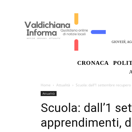
GIOVEDÌ, AG
CRONACA
POLI
Home
Attualità
Scuola: dall’1 settembre recupero a
Attualità
Scuola: dall’1 s
apprendimenti, dal