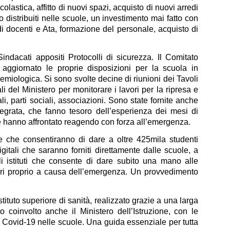
scolastica, affitto di nuovi spazi, acquisto di nuovi arredi
distribuiti nelle scuole, un investimento mai fatto con
di docenti e Ata, formazione del personale, acquisto di
Sindacati appositi Protocolli di sicurezza. Il Comitato
 aggiornato le proprie disposizioni per la scuola in
miologica. Si sono svolte decine di riunioni dei Tavoli
nali del Ministero per monitorare i lavori per la ripresa e
li, parti sociali, associazioni. Sono state fornite anche
ntegrata, che fanno tesoro dell’esperienza dei mesi di
ane hanno affrontato reagendo con forza all’emergenza.
rse che consentiranno di dare a oltre 425mila studenti
digitali che saranno forniti direttamente dalle scuole, a
li istituti che consente di dare subito una mano alle
gari proprio a causa dell’emergenza. Un provvedimento
stituto superiore di sanità, realizzato grazie a una larga
o coinvolto anche il Ministero dell’Istruzione, con le
di Covid-19 nelle scuole. Una guida essenziale per tutta