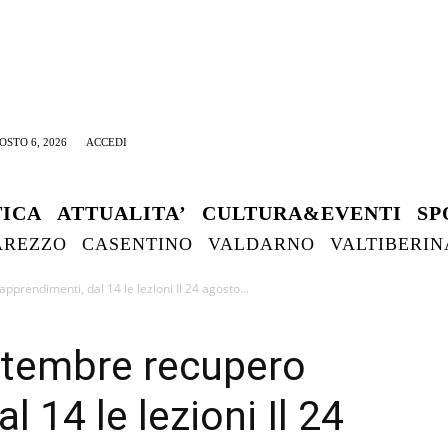
OSTO 6, 2026
ACCEDI
TICA
ATTUALITA’
CULTURA&EVENTI
SP
AREZZO
CASENTINO
VALDARNO
VALTIBERIN
pprendimenti, dal 14 le lezioni Il 24 agosto...
ettembre recupero
 14 le lezioni Il 24