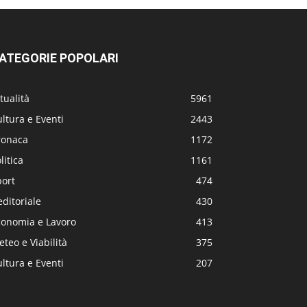
ATEGORIE POPOLARI
tualità
5961
ltura e Eventi
2443
ronaca
1172
litica
1161
port
474
editoriale
430
conomia e Lavoro
413
teo e Viabilità
375
ltura e Eventi
207