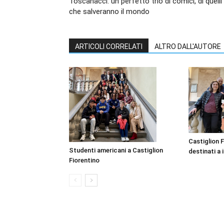
Toscanacci: un perfetto trio di comici, di quelli
che salveranno il mondo
ARTICOLI CORRELATI
ALTRO DALL'AUTORE
Castiglion F
Studenti americani a Castiglion
destinati a i
Fiorentino