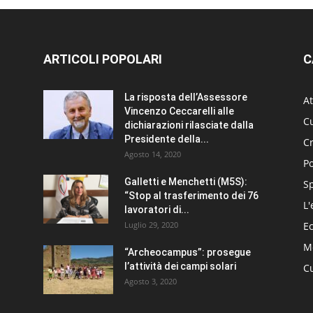
ARTICOLI POPOLARI
C
La risposta dell’Assessore
At
Vincenzo Ceccarelli alle
Cu
dichiarazioni rilasciate dalla
Presidente della...
C
Agosto 14, 2020
Po
Galletti e Menchetti (M5S):
S
“Stop al trasferimento dei 76
L'
lavoratori di...
Luglio 29, 2020
E
Me
“Archeocampus”: prosegue
l’attività dei campi solari
Cu
Agosto 3, 2020