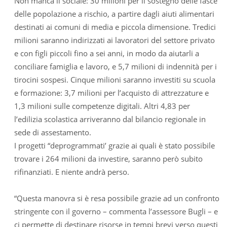
Non manca il sociale: 30 milioni per il sostegno delle fasce
delle popolazione a rischio, a partire dagli aiuti alimentari
destinati ai comuni di media e piccola dimensione. Tredici
milioni saranno indirizzati ai lavoratori del settore privato
e con figli piccoli fino a sei anni, in modo da aiutarli a
conciliare famiglia e lavoro, e 5,7 milioni di indennità per i
tirocini sospesi. Cinque milioni saranno investiti su scuola
e formazione: 3,7 milioni per l’acquisto di attrezzature e
1,3 milioni sulle competenze digitali. Altri 4,83 per
l’edilizia scolastica arriveranno dal bilancio regionale in
sede di assestamento.
I progetti “deprogrammati’ grazie ai quali è stato possibile
trovare i 264 milioni da investire, saranno però subito
rifinanziati. E niente andrà perso.
“Questa manovra si è resa possibile grazie ad un confronto
stringente con il governo – commenta l’assessore Bugli – e
ci permette di destinare risorse in tempi brevi verso questi