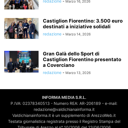
redazione
-
Marzo 16, 2026
Castiglion Fiorentino: 3.500 euro
destinati a iniziative solidali
redazione
-
Marzo 14, 2026
Gran Galà dello Sport di
Castiglion Fiorentino presentato
a Coverciano
redazione
-
Marzo 13, 2026
INFORMA MEDIA S.R.L.
P.IVA: 02378340513 - Numero REA: AR-206189 - e-mail:
redazione@valdichianainforma.it
Valdichianainforma.it è un supplemento di ArezzoWeb.it
Testata giornalistica registrata presso il Registro Stampa del
Tribunale di Arezzo al n° 10/2006 del 23/06/2006