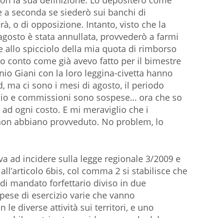
non la sua definizione. Lo depositerò come
 a seconda se siederò sui banchi di
, o di opposizione. Intanto, visto che la
 agosto è stata annullata, provvederò a farmi
e allo spicciolo della mia quota di rimborso
o conto come già avevo fatto per il bimestre
io Giani con la loro leggina-civetta hanno
 ma ci sono i mesi di agosto, il periodo
iglio e commissioni sono sospese… ora che so
 ad ogni costo. E mi meraviglio che i
a non abbiano provveduto. No problem, lo
i va ad incidere sulla legge regionale 3/2009 e
 all’articolo 6bis, col comma 2 si stabilisce che
 di mandato forfettario diviso in due
pese di esercizio varie che vanno
le diverse attività sui territori, e uno