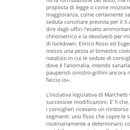
ho la formulazione del testo, ma 
proposta di legge o come mozione
maggioranza, come certamente sarà
seduta consiliare prevista per il 5
dire dagli uffici l’esatto ammontar
chilometrico e la devolverò per mi
di lockdown. Enrico Rossi ed Eugen
messo una pezza al bimestre covid,
natalizio in cui le sedute di cons
dove è l’anomalia, intendo sanarla
pauperisti sinistro-grillini ancor
faccio io».
L’iniziativa legislativa di Marchett
successive modificazioni. E’ lì che,
i consiglieri ricevano un rimborso
segmenti: uno fisso che copre le s
routinariamente a determinarsi con 