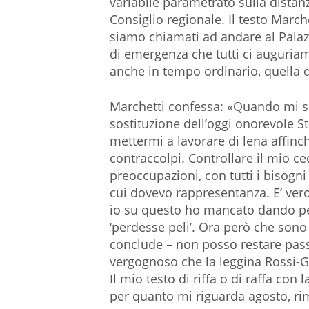
variabile parametrato sulla distan
Consiglio regionale. Il testo March
siamo chiamati ad andare al Palazz
di emergenza che tutti ci auguria
anche in tempo ordinario, quella q
Marchetti confessa: «Quando mi so
sostituzione dell’oggi onorevole 
mettermi a lavorare di lena affinch
contraccolpi. Controllare il mio c
preoccupazioni, con tutti i bisogni 
cui dovevo rappresentanza. E’ ver
io su questo ho mancato dando pe
‘perdesse peli’. Ora però che sono
conclude – non posso restare pass
vergognoso che la leggina Rossi-G
Il mio testo di riffa o di raffa con
per quanto mi riguarda agosto, ri