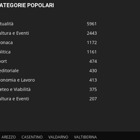
ATEGORIE POPOLARI
tualità
5961
ltura e Eventi
2443
ronaca
1172
litica
1161
port
474
editoriale
430
conomia e Lavoro
413
teo e Viabilità
375
ltura e Eventi
207
AREZZO
CASENTINO
VALDARNO
VALTIBERINA