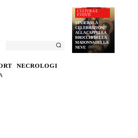
CULTURA E
EVENTI
STASERA LA
CELEBRAZIONE
ALLA CAPPELLA
BROCCHI DELLA
MADONNA DELLA
NEVE
ORT
NECROLOGI
A