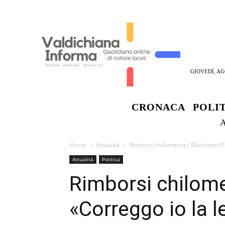
GIOVEDÌ, AG
CRONACA
POLI
Home
Attualità
Rimborsi chilometrici, Marchetti (FI
Attualità
Politica
Rimborsi chilomet
«Correggo io la l