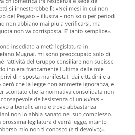
za chilometrica tra residenza e sede del
etti si innesterebbe lì: «Nei mesi in cui non
o del Pegaso – illustra – non solo per periodi
mo non abbiano mai più a verificarsi, ma
uota non va corrisposta. E’ tanto semplice».
no insediato a metà legislatura in
Stefano Mugnai, mi sono preoccupato solo di
é l’attività del Gruppo consiliare non subisse
edolino era francamente l’ultima delle mie
privi di risposta manifestati dai cittadini e a
o però che la legge non ammette ignoranza, e
r scontato che la normativa consolidata non
 consapevole dell’esistenza di un
vulnus
–
ivo a beneficiarne e trovo abbastanza
iani non lo abbia sanato nel suo complesso.
 la prossima legilatura diverrà legge, intanto
mborso mio non ti conosco (e ti devolvo)».