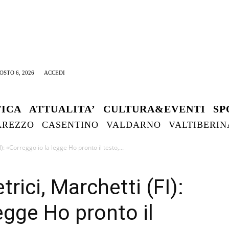
OSTO 6, 2026
ACCEDI
TICA
ATTUALITA’
CULTURA&EVENTI
SP
AREZZO
CASENTINO
VALDARNO
VALTIBERIN
): «Correggo io la legge Ho pronto il testo,...
rici, Marchetti (FI):
egge Ho pronto il