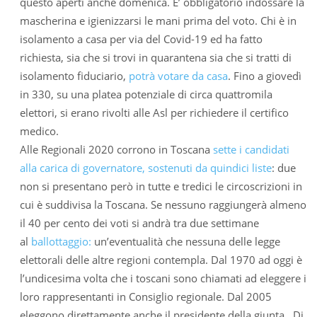
questo aperti anche domenica. E’ obbligatorio indossare la
mascherina e igienizzarsi le mani prima del voto. Chi è in
isolamento a casa per via del Covid-19 ed ha fatto
richiesta, sia che si trovi in quarantena sia che si tratti di
isolamento fiduciario,
potrà votare da casa
. Fino a giovedì
in 330, su una platea potenziale di circa quattromila
elettori, si erano rivolti alle Asl per richiedere il certifico
medico.
Alle Regionali 2020 corrono in Toscana
sette i candidati
alla carica di governatore, sostenuti da quindici liste
: due
non si presentano però in tutte e tredici le circoscrizioni in
cui è suddivisa la Toscana. Se nessuno raggiungerà almeno
il 40 per cento dei voti si andrà tra due settimane
al
ballottaggio:
un’eventualità che nessuna delle legge
elettorali delle altre regioni contempla. Dal 1970 ad oggi è
l’undicesima volta che i toscani sono chiamati ad eleggere i
loro rappresentanti in Consiglio regionale. Dal 2005
eleggono direttamente anche il presidente della giunta. Di