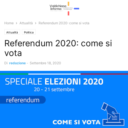
Home
Attualità
Referendum 2020: come si vota
Attualità
Politica
Referendum 2020: come si
vota
Di
redazione
-
Settembre 18, 2020