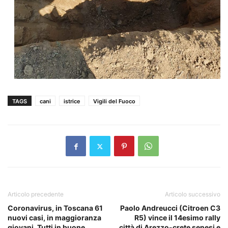
TAGS
cani
istrice
Vigili del Fuoco
Articolo precedente
Articolo successivo
Coronavirus, in Toscana 61
Paolo Andreucci (Citroen C3
nuovi casi, in maggioranza
R5) vince il 14esimo rally
giovani. Tutti in buone
città di Arezzo-crete senesi e