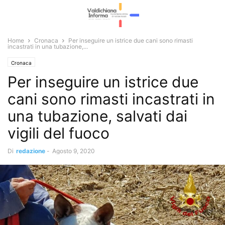
Home
Cronaca
Per inseguire un istrice due cani sono rimasti
incastrati in una tubazione,...
Cronaca
Per inseguire un istrice due
cani sono rimasti incastrati in
una tubazione, salvati dai
vigili del fuoco
Di
redazione
-
Agosto 9, 2020