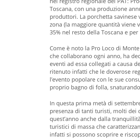
nel registro regionale dei PAT: Pro
Toscana, con una produzione annua
produttori. La porchetta savinese 
zona (la maggiore quantità viene v
35% nel resto della Toscana e per i
Come è noto la Pro Loco di Monte S
che collaborano ogni anno, ha deci
eventi ad essa collegati a causa d
ritenuto infatti che le doverose r
l’evento popolare con le sue consue
proprio bagno di folla, snaturandon
In questa prima metà di settemb
presenza di tanti turisti, molti dei 
quest’anno anche dalla tranquillità
turistici di massa che caratterizza
infatti si possono scoprire e riscop