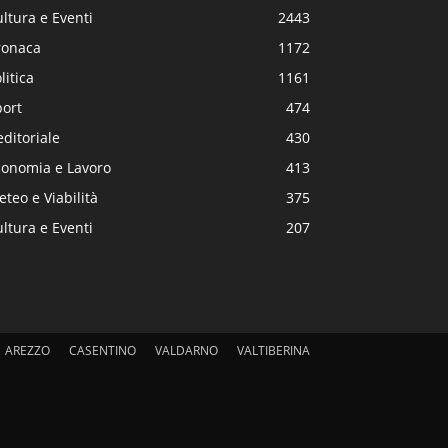
ltura e Eventi
2443
ronaca
1172
litica
1161
port
474
editoriale
430
conomia e Lavoro
413
teo e Viabilità
375
ltura e Eventi
207
AREZZO
CASENTINO
VALDARNO
VALTIBERINA