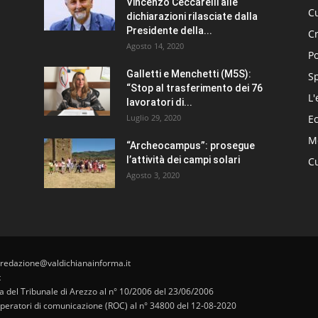
Vincenzo Ceccarelli alle
Cu
dichiarazioni rilasciate dalla
Presidente della...
C
Agosto 14, 2020
Po
Galletti e Menchetti (M5S):
S
“Stop al trasferimento dei 76
L'
lavoratori di...
Luglio 29, 2020
E
Me
“Archeocampus”: prosegue
l’attività dei campi solari
Cu
Agosto 3, 2020
 redazione@valdichianainforma.it
t
pa del Tribunale di Arezzo al n° 10/2006 del 23/06/2006
i operatori di comunicazione (ROC) al n° 34800 del 12-08-2020