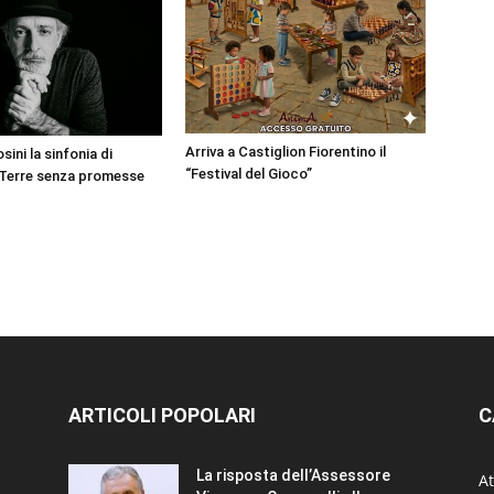
Arriva a Castiglion Fiorentino il
sini la sinfonia di
“Festival del Gioco”
 Terre senza promesse
ARTICOLI POPOLARI
C
La risposta dell’Assessore
At