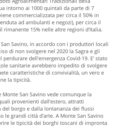
dotti Agroalimentari Tradizionali della
 intorno ai 1000 quintali da parte di 7
viene commercializzata per circa il 50% in
enduta ad ambulanti e negozi), per circa il
l rimanente 15% nelle altre regioni d’Italia.
an Savino, in accordo con i produttori locali
so di non svolgere nel 2020 la Sagra e gli
el perdurare dell’emergenza Covid-19. E’ stato
egole sanitarie avrebbero impedito di svolgere
te caratteristiche di convivialità, un vero e
e la tipicità.
re Monte San Savino vede comunque la
quali provenienti dall’estero, attratti
 del borgo e dalla lontananza dei flussi
no le grandi città d’arte. A Monte San Savino
rire le tipicità dei borghi toscani di impronta