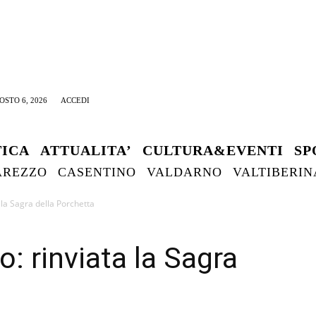
OSTO 6, 2026
ACCEDI
TICA
ATTUALITA’
CULTURA&EVENTI
SP
AREZZO
CASENTINO
VALDARNO
VALTIBERIN
 la Sagra della Porchetta
: rinviata la Sagra