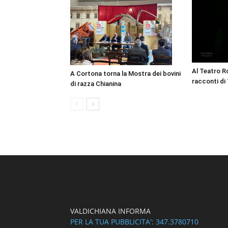
Al Teatro Ro
A Cortona torna la Mostra dei bovini
racconti di
di razza Chianina
VALDICHIANA INFORMA
PER LA TUA PUBBLICITA': 347.3780710