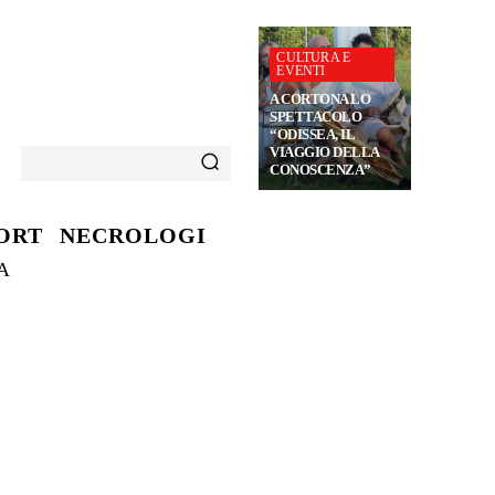
CULTURA E
EVENTI
A CORTONA LO
SPETTACOLO
“ODISSEA, IL
VIAGGIO DELLA
CONOSCENZA”
ORT
NECROLOGI
A