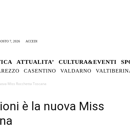
OSTO 7, 2026
ACCEDI
TICA
ATTUALITA’
CULTURA&EVENTI
SP
AREZZO
CASENTINO
VALDARNO
VALTIBERIN
nuova Miss Rocchetta Toscana
ioni è la nuova Miss
ana