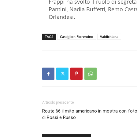
Frappi ha svolto il ruolo di segret
Pantini, Nadia Buffetti, Remo Caste
Orlandesi.
TAGS
Castiglion Fiorentino
Valdichiana
Articolo precedente
Route 66 il mito americano in mostra con fot
di Rossi e Russo