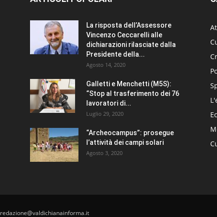
La risposta dell’Assessore
At
Vincenzo Ceccarelli alle
Cu
dichiarazioni rilasciate dalla
Presidente della...
C
Agosto 14, 2020
Po
Galletti e Menchetti (M5S):
S
“Stop al trasferimento dei 76
L'
lavoratori di...
Luglio 29, 2020
E
Me
“Archeocampus”: prosegue
l’attività dei campi solari
Cu
Agosto 3, 2020
 redazione@valdichianainforma.it