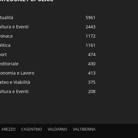
tualità
5961
ltura e Eventi
2443
ronaca
1172
litica
1161
port
474
editoriale
430
conomia e Lavoro
413
teo e Viabilità
375
ltura e Eventi
208
AREZZO
CASENTINO
VALDARNO
VALTIBERINA