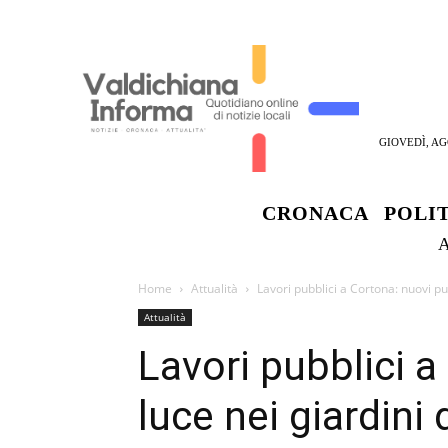
GIOVEDÌ, AG
CRONACA
POLI
Home
Attualità
Lavori pubblici a Cortona: nuovi pun
Attualità
Lavori pubblici a
luce nei giardini 