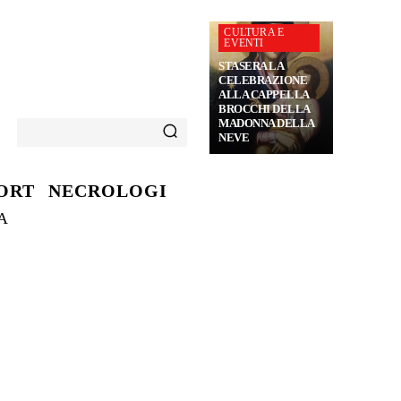
CULTURA E
EVENTI
STASERA LA
CELEBRAZIONE
ALLA CAPPELLA
BROCCHI DELLA
MADONNA DELLA
NEVE
ORT
NECROLOGI
A