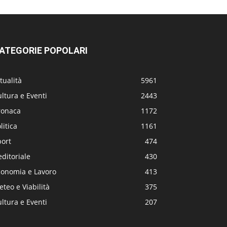
ATEGORIE POPOLARI
tualità
5961
ltura e Eventi
2443
ronaca
1172
litica
1161
port
474
editoriale
430
conomia e Lavoro
413
teo e Viabilità
375
ltura e Eventi
207