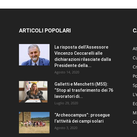
ARTICOLI POPOLARI
C
La risposta dell’Assessore
At
Vincenzo Ceccarelli alle
Cu
dichiarazioni rilasciate dalla
Presidente della...
C
Agosto 14, 2020
Po
Galletti e Menchetti (M5S):
S
“Stop al trasferimento dei 76
L'
lavoratori di...
Luglio 29, 2020
E
Me
“Archeocampus”: prosegue
l’attività dei campi solari
Cu
Agosto 3, 2020