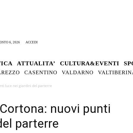
OSTO 6, 2026
ACCEDI
TICA
ATTUALITA’
CULTURA&EVENTI
SP
AREZZO
CASENTINO
VALDARNO
VALTIBERIN
ti luce nei giardini del parterre
 Cortona: nuovi punti
del parterre