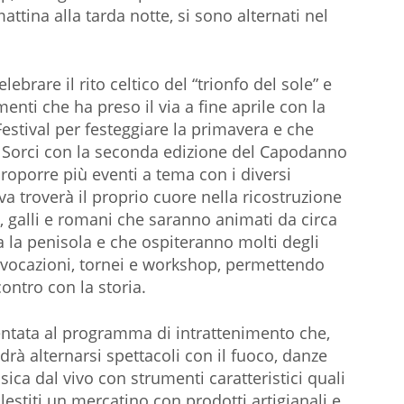
attina alla tarda notte, si sono alternati nel
lebrare il rito celtico del “trionfo del sole” e
enti che ha preso il via a fine aprile con la
Festival per festeggiare la primavera e che
di Sorci con la seconda edizione del Capodanno
oporre più eventi a tema con i diversi
va troverà il proprio cuore nella ricostruzione
i, galli e romani che saranno animati da circa
a la penisola e che ospiteranno molti degli
evocazioni, tornei e workshop, permettendo
contro con la storia.
ientata al programma di intrattenimento che,
drà alternarsi spettacoli con il fuoco, danze
sica dal vivo con strumenti caratteristici quali
estiti un mercatino con prodotti artigianali e