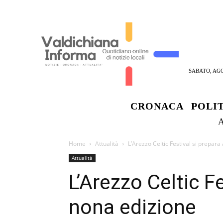
SABATO, AGO
CRONACA
POLI
Home
Attualità
L’Arezzo Celtic Festival si prepara
Attualità
L’Arezzo Celtic Fe
nona edizione