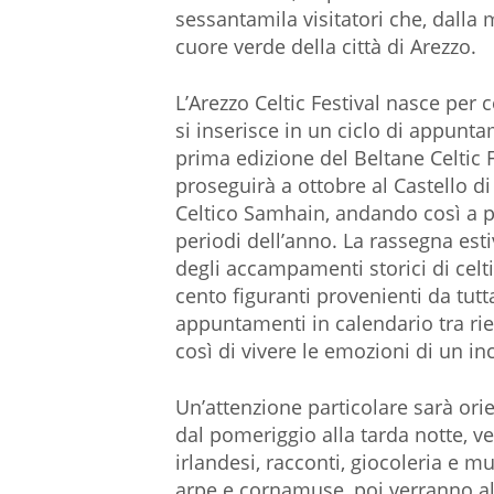
sessantamila visitatori che, dalla m
cuore verde della città di Arezzo.
L’Arezzo Celtic Festival nasce per ce
si inserisce in un ciclo di appuntam
prima edizione del Beltane Celtic 
proseguirà a ottobre al Castello 
Celtico Samhain, andando così a pr
periodi dell’anno. La rassegna esti
degli accampamenti storici di celt
cento figuranti provenienti da tutt
appuntamenti in calendario tra ri
così di vivere le emozioni di un in
Un’attenzione particolare sarà or
dal pomeriggio alla tarda notte, ve
irlandesi, racconti, giocoleria e mu
arpe e cornamuse, poi verranno all