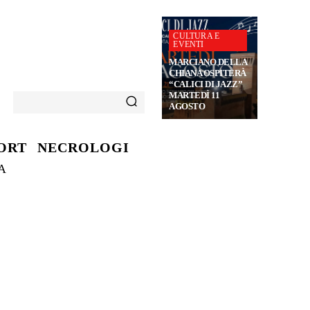
CULTURA E
EVENTI
MARCIANO DELLA
CHIANA OSPITERÀ
“CALICI DI JAZZ”
MARTEDÌ 11
AGOSTO
ORT
NECROLOGI
A