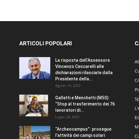
ARTICOLI POPOLARI
C
La risposta dell’Assessore
At
Vincenzo Ceccarelli alle
Cu
dichiarazioni rilasciate dalla
Presidente della...
C
Agosto 14, 2020
Po
Galletti e Menchetti (M5S):
S
“Stop al trasferimento dei 76
L'
lavoratori di...
Luglio 29, 2020
E
Me
“Archeocampus”: prosegue
l’attività dei campi solari
Cu