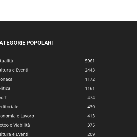
ATEGORIE POPOLARI
tualità
5961
ltura e Eventi
2443
ronaca
1172
litica
1161
port
474
editoriale
430
conomia e Lavoro
413
teo e Viabilità
375
ltura e Eventi
209