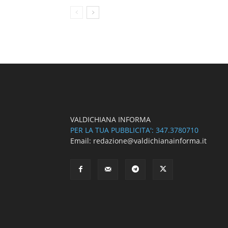
VALDICHIANA INFORMA
PER LA TUA PUBBLICITA': 347.3780710
Email: redazione@valdichianainforma.it