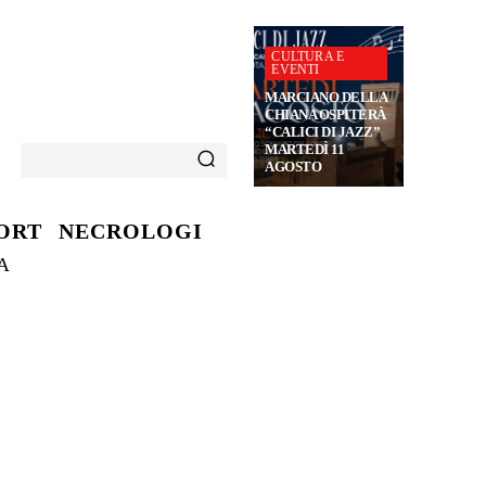
CULTURA E
EVENTI
MARCIANO DELLA
CHIANA OSPITERÀ
“CALICI DI JAZZ”
MARTEDÌ 11
AGOSTO
ORT
NECROLOGI
A