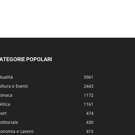
ATEGORIE POPOLARI
tualità
5961
ltura e Eventi
2443
ronaca
1172
litica
1161
port
474
editoriale
430
conomia e Lavoro
413