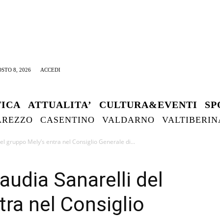
STO 8, 2026
ACCEDI
TICA
ATTUALITA’
CULTURA&EVENTI
SP
AREZZO
CASENTINO
VALDARNO
VALTIBERIN
el gruppo Mely’s entra nel Consiglio Generale di...
laudia Sanarelli del
tra nel Consiglio