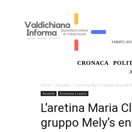
SABATO, AGO
CRONACA
POLI
Home
Attualità
L’aretina Maria Claudia Sanarelli d
Attualità
Economia e Lavoro
L’aretina Maria C
gruppo Mely’s en