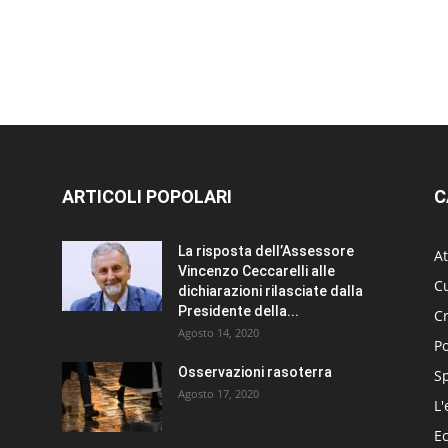
ARTICOLI POPOLARI
C
La risposta dell’Assessore
At
Vincenzo Ceccarelli alle
Cu
dichiarazioni rilasciate dalla
Presidente della...
C
Agosto 14, 2020
Po
Osservazioni rasoterra
S
Agosto 17, 2020
L'
E