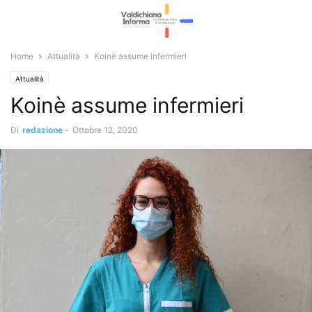
Home
Attualità
Koinè assume infermieri
Attualità
Koinè assume infermieri
Di
redazione
-
Ottobre 12, 2020