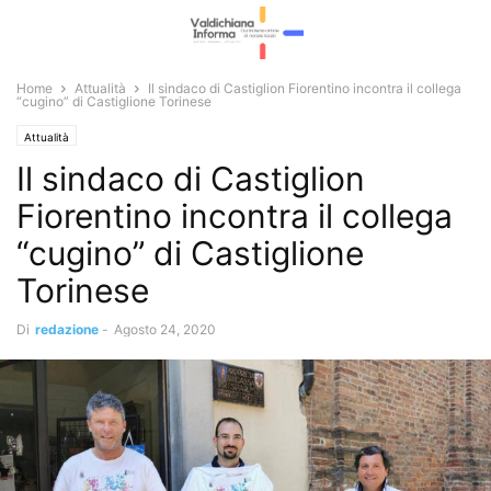
Home
Attualità
Il sindaco di Castiglion Fiorentino incontra il collega
“cugino” di Castiglione Torinese
Attualità
Il sindaco di Castiglion
Fiorentino incontra il collega
“cugino” di Castiglione
Torinese
Di
redazione
-
Agosto 24, 2020