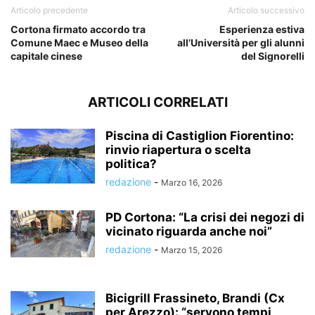
Articolo precedente
Articolo successivo
Cortona firmato accordo tra
Esperienza estiva
Comune Maec e Museo della
all’Università per gli alunni
capitale cinese
del Signorelli
ARTICOLI CORRELATI
Piscina di Castiglion Fiorentino:
rinvio riapertura o scelta
politica?
redazione
-
Marzo 16, 2026
PD Cortona: “La crisi dei negozi di
vicinato riguarda anche noi”
redazione
-
Marzo 15, 2026
Bicigrill Frassineto, Brandi (Cx
per Arezzo): “servono tempi