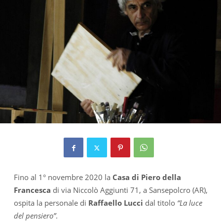
Fino al 1° novembre 2020 la
Casa di Piero della
Francesca
di via Niccolò Aggiunti 71, a Sansepolcro (AR),
ospita la personale di
Raffaello Lucci
dal titolo
“La luce
del pensiero”
.