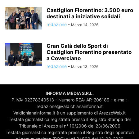
Castiglion Fiorentino: 3.500 euro
destinati a iniziative solidali
redazione
-
Marzo 14, 2026
Gran Galà dello Sport di
Castiglion Fiorentino presentato
a Coverciano
redazione
-
Marzo 13, 2026
INFORMA MEDIA S.R.L.
P.IVA: 02378340513 - Numero REA: AR-206189 - e-mail:
redazione@valdichianainforma.it
Valdichianainforma.it è un supplemento di ArezzoWeb.it
Testata giornalistica registrata presso il Registro Stampa del
Tribunale di Arezzo al n° 10/2006 del 23/06/2006
Testata giornalistica registrata presso il Registro degli operatori
di comunicazione (ROC) al n° 34800 del 12-08-2020