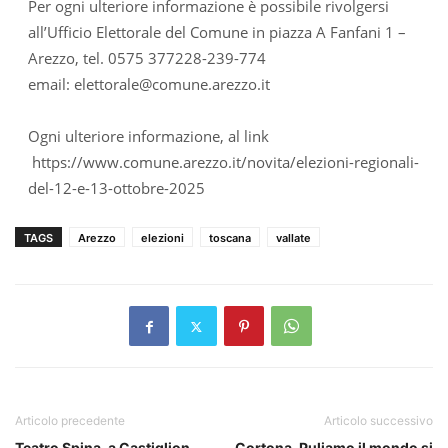
Per ogni ulteriore informazione è possibile rivolgersi
all’Ufficio Elettorale del Comune in piazza A Fanfani 1 –
Arezzo, tel. 0575 377228-239-774
email: elettorale@comune.arezzo.it
Ogni ulteriore informazione, al link
https://www.comune.arezzo.it/novita/elezioni-regionali-
del-12-e-13-ottobre-2025
TAGS
Arezzo
elezioni
toscana
vallate
Articolo precedente
Articolo successivo
Teatro Spina, a Castiglion
Cortona, Puliamo il mondo si