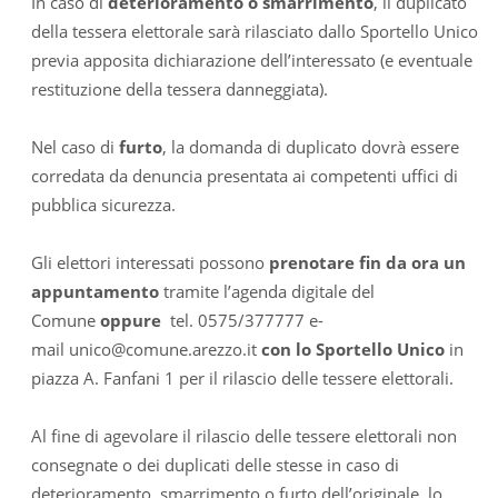
In caso di
deterioramento o smarrimento
, il duplicato
della tessera elettorale sarà rilasciato dallo Sportello Unico
previa apposita dichiarazione dell’interessato (e eventuale
restituzione della tessera danneggiata).
Nel caso di
furto
, la domanda di duplicato dovrà essere
corredata da denuncia presentata ai competenti uffici di
pubblica sicurezza.
Gli elettori interessati possono
prenotare fin da ora un
appuntamento
tramite l’agenda digitale del
Comune
oppure
tel. 0575/377777 e-
mail unico@comune.arezzo.it
con lo Sportello Unico
in
piazza A. Fanfani 1 per il rilascio delle tessere elettorali.
Al fine di agevolare il rilascio delle tessere elettorali non
consegnate o dei duplicati delle stesse in caso di
deterioramento, smarrimento o furto dell’originale, lo