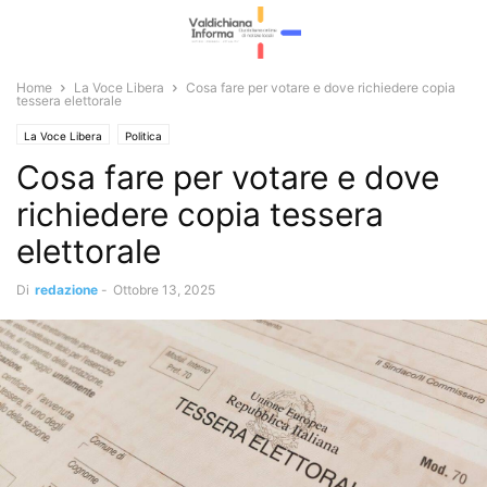
Home
La Voce Libera
Cosa fare per votare e dove richiedere copia
tessera elettorale
La Voce Libera
Politica
Cosa fare per votare e dove
richiedere copia tessera
elettorale
Di
redazione
-
Ottobre 13, 2025