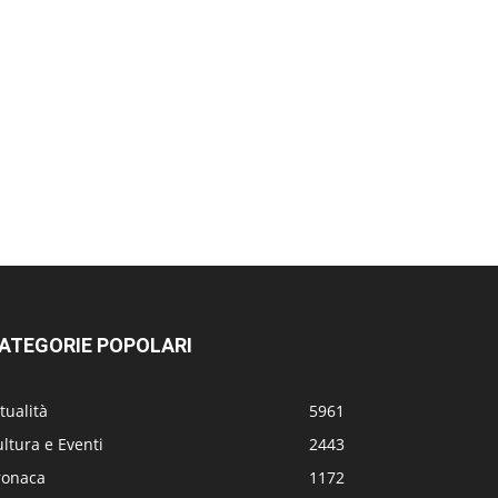
ATEGORIE POPOLARI
tualità
5961
ltura e Eventi
2443
ronaca
1172