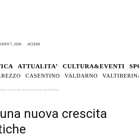
OSTO 7, 2026
ACCEDI
TICA
ATTUALITA’
CULTURA&EVENTI
SP
AREZZO
CASENTINO
VALDARNO
VALTIBERIN
ova crescita di presenze turistiche
 una nuova crescita
tiche