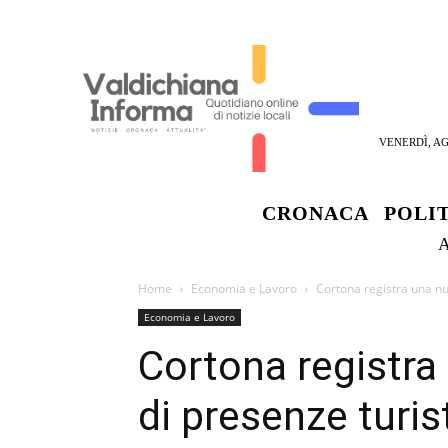
VENERDÌ, AG
CRONACA
POLI
Home
Economia e Lavoro
Cortona registra una nu
Economia e Lavoro
Cortona registra
di presenze turis