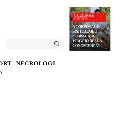
CULTURA E
EVENTI
A CORTONA LO
SPETTACOLO
“ODISSEA, IL
VIAGGIO DELLA
CONOSCENZA”
ORT
NECROLOGI
A