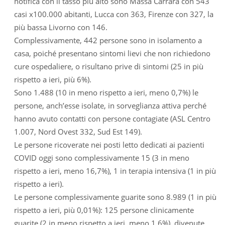
notifica con il tasso più alto sono Massa Carrara con 543
casi x100.000 abitanti, Lucca con 363, Firenze con 327, la
più bassa Livorno con 146.
Complessivamente, 442 persone sono in isolamento a
casa, poiché presentano sintomi lievi che non richiedono
cure ospedaliere, o risultano prive di sintomi (25 in più
rispetto a ieri, più 6%).
Sono 1.488 (10 in meno rispetto a ieri, meno 0,7%) le
persone, anch’esse isolate, in sorveglianza attiva perché
hanno avuto contatti con persone contagiate (ASL Centro
1.007, Nord Ovest 332, Sud Est 149).
Le persone ricoverate nei posti letto dedicati ai pazienti
COVID oggi sono complessivamente 15 (3 in meno
rispetto a ieri, meno 16,7%), 1 in terapia intensiva (1 in più
rispetto a ieri).
Le persone complessivamente guarite sono 8.989 (1 in più
rispetto a ieri, più 0,01%): 125 persone clinicamente
guarite (2 in meno rispetto a ieri, meno 1,6%), divenute