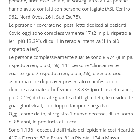
persone, anch’esse isolate, in sorveglianza attiva perché
hanno avuto contatti con persone contagiate (ASL Centro
962, Nord Ovest 261, Sud Est 75).
Le persone ricoverate nei posti letto dedicati ai pazienti
Covid oggi sono complessivamente 17 (2 in più rispetto a
ieri, più 13,3%), di cui 1 in terapia intensiva (1 in più
rispetto a ieri).
Le persone complessivamente guarite sono 8.974 (8 in più
rispetto a ieri, più 0,1%): 141 persone “clinicamente
guarite” (più 7 rispetto a ieri, più 5,2%), divenute cioè
asintomatiche dopo aver presentato manifestazioni
cliniche associate all’infezione e 8.833 (più 1 rispetto a ieri,
più 0,01%) dichiarate guarite a tutti gli effetti, le cosiddette
guarigioni virali, con doppio tampone negativo.
Oggi, come detto, si registra 1 nuovo decesso, di un uomo
di 88 anni, in provincia di Lucca.
Sono 1.136 i deceduti dall’inizio dell’epidemia così ripartiti:
417 a Firenze, 52 a Prato, 81 a Pistoia, 174 a Massa