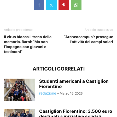
Articolo precedente
Articolo successivo
Il virus blocca il treno della
“Archeocampus”: prosegue
memoria. Barni: “Ma non
l’attività dei campi solari
l’impegno con giovani e
testimoni”
ARTICOLI CORRELATI
Studenti americani a Castiglion
Fiorentino
redazione
-
Marzo 16, 2026
Castiglion Fiorentino: 3.500 euro
destinati a iniziative solidali