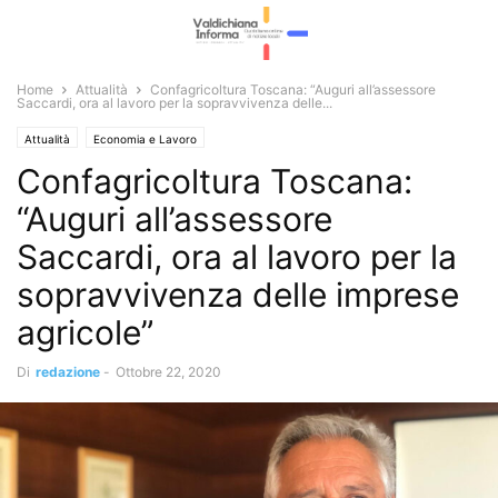
Home
Attualità
Confagricoltura Toscana: “Auguri all’assessore
Saccardi, ora al lavoro per la sopravvivenza delle...
Attualità
Economia e Lavoro
Confagricoltura Toscana:
“Auguri all’assessore
Saccardi, ora al lavoro per la
sopravvivenza delle imprese
agricole”
Di
redazione
-
Ottobre 22, 2020