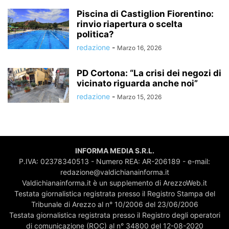
Piscina di Castiglion Fiorentino:
rinvio riapertura o scelta
politica?
redazione
-
Marzo 16, 2026
PD Cortona: “La crisi dei negozi di
vicinato riguarda anche noi”
redazione
-
Marzo 15, 2026
INFORMA MEDIA S.R.L.
P.IVA: 02378340513 - Numero REA: AR-206189 - e-mail:
redazione@valdichianainforma.it
Valdichianainforma.it è un supplemento di ArezzoWeb.it
Testata giornalistica registrata presso il Registro Stampa del
Tribunale di Arezzo al n° 10/2006 del 23/06/2006
Testata giornalistica registrata presso il Registro degli operatori
di comunicazione (ROC) al n° 34800 del 12-08-2020