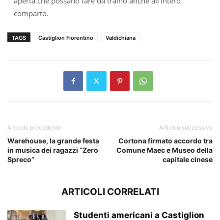
aperta che possano fare da traino anche all’intero
comparto.
TAGS
Castiglion Fiorentino
Valdichiana
Articolo precedente
Articolo successivo
Warehouse, la grande festa
Cortona firmato accordo tra
in musica dei ragazzi “Zero
Comune Maec e Museo della
Spreco”
capitale cinese
ARTICOLI CORRELATI
Studenti americani a Castiglion