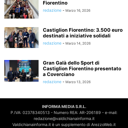
Fiorentino
redazione
-
Marzo 16, 2026
Castiglion Fiorentino: 3.500 euro
destinati a iniziative solidali
redazione
-
Marzo 14, 2026
Gran Galà dello Sport di
Castiglion Fiorentino presentato
a Coverciano
redazione
-
Marzo 13, 2026
INFORMA MEDIA S.R.L.
P.IVA: 02378340513 - Numero REA: AR-206189 - e-mail:
redazione@valdichianainforma.it
Valdichianainforma.it è un supplemento di ArezzoWeb.it