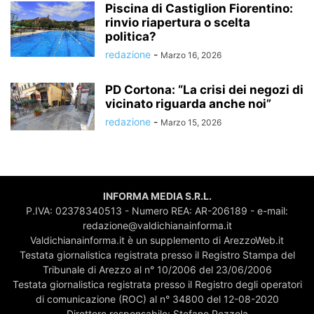
Piscina di Castiglion Fiorentino:
rinvio riapertura o scelta
politica?
redazione
-
Marzo 16, 2026
PD Cortona: “La crisi dei negozi di
vicinato riguarda anche noi”
redazione
-
Marzo 15, 2026
INFORMA MEDIA S.R.L.
P.IVA: 02378340513 - Numero REA: AR-206189 - e-mail:
redazione@valdichianainforma.it
Valdichianainforma.it è un supplemento di ArezzoWeb.it
Testata giornalistica registrata presso il Registro Stampa del
Tribunale di Arezzo al n° 10/2006 del 23/06/2006
Testata giornalistica registrata presso il Registro degli operatori
di comunicazione (ROC) al n° 34800 del 12-08-2020
Direttore responsabile: Stefano Pezzola