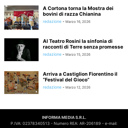
A Cortona torna la Mostra dei
bovini di razza Chianina
redazione
-
Marzo 16, 2026
Al Teatro Rosini la sinfonia di
racconti di Terre senza promesse
redazione
-
Marzo 15, 2026
Arriva a Castiglion Fiorentino il
“Festival del Gioco”
redazione
-
Marzo 12, 2026
INFORMA MEDIA S.R.L.
P.IVA: 02378340513 - Numero REA: AR-206189 - e-mail: