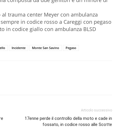
glia composta da due genitori e un minore di
sso al trauma center Meyer con ambulanza
ta sempre in codice rosso a Careggi con pegaso
ato in codice giallo con ambulanza BLSD
ello
Incidente
Monte San Savino
Pegaso
Articolo successivo
re
17enne perde il controllo della moto e cade in
fossato, in codice rosso alle Scotte