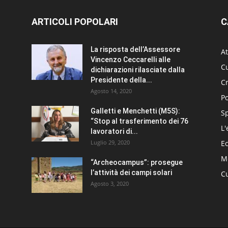
ARTICOLI POPOLARI
C
La risposta dell’Assessore
At
Vincenzo Ceccarelli alle
Cu
dichiarazioni rilasciate dalla
Presidente della...
C
Agosto 14, 2020
Po
Galletti e Menchetti (M5S):
S
“Stop al trasferimento dei 76
L'
lavoratori di...
Luglio 29, 2020
E
Me
“Archeocampus”: prosegue
l’attività dei campi solari
Cu
Agosto 3, 2020