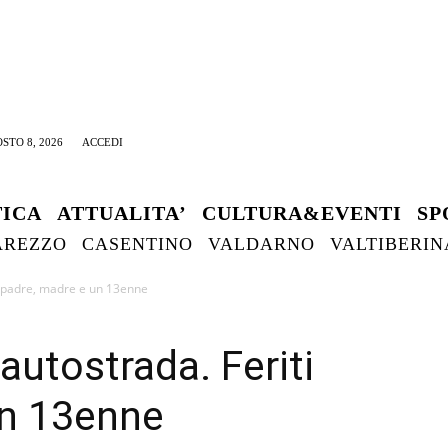
STO 8, 2026
ACCEDI
TICA
ATTUALITA’
CULTURA&EVENTI
SP
AREZZO
CASENTINO
VALDARNO
VALTIBERIN
iti padre, madre e un 13enne
 autostrada. Feriti
un 13enne