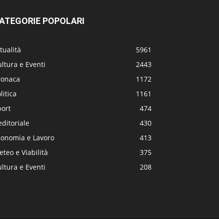
ATEGORIE POPOLARI
tualità
5961
ltura e Eventi
2443
ronaca
1172
litica
1161
port
474
editoriale
430
conomia e Lavoro
413
teo e Viabilità
375
ltura e Eventi
208