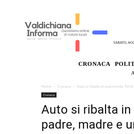
SABATO, AGO
CRONACA
POLI
Home
Cronaca
Auto si ribalta in autostrada. Fer
Cronaca
Auto si ribalta in
padre, madre e 