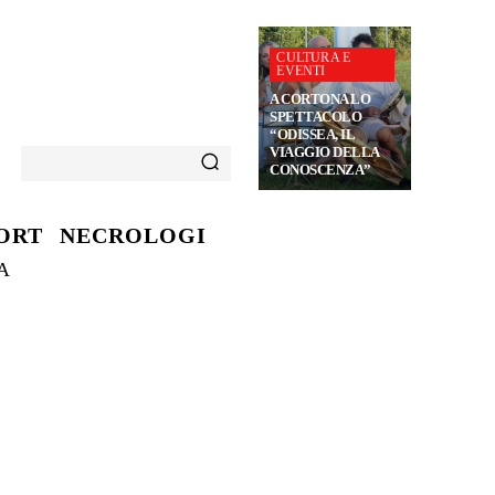
CULTURA E
EVENTI
A CORTONA LO
SPETTACOLO
“ODISSEA, IL
VIAGGIO DELLA
CONOSCENZA”
ORT
NECROLOGI
A