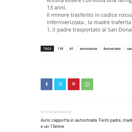
Risulta essere coinvolta una fami
13 anni.
Il minore trasferito in codice ro
infermierizzata , la madre traferi
1, il padre trasportato al San Don
TAGS
118
A1
ambulanza
Autostrada
cas
Articolo precedente
Auto cappotta in autostrada. Feriti padre, mad
e un 13enne