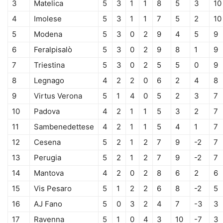
3
Matelica
5
3
1
1
8
5
3
10
4
Imolese
5
3
1
1
7
5
2
10
5
Modena
5
3
0
2
9
4
5
9
6
Feralpisalò
5
3
0
2
9
8
1
9
7
Triestina
5
3
0
2
5
5
0
9
8
Legnago
4
2
2
0
6
2
4
8
9
Virtus Verona
5
1
4
0
5
2
3
7
10
Padova
4
2
1
1
5
3
2
7
11
Sambenedettese
4
2
1
1
5
4
1
7
12
Cesena
5
2
1
2
7
9
-2
7
13
Perugia
5
2
1
2
7
9
-2
7
14
Mantova
4
2
0
2
8
6
2
6
15
Vis Pesaro
5
1
2
2
6
8
-2
5
16
AJ Fano
5
0
3
2
4
7
-3
3
17
Ravenna
5
1
0
4
3
10
-7
3