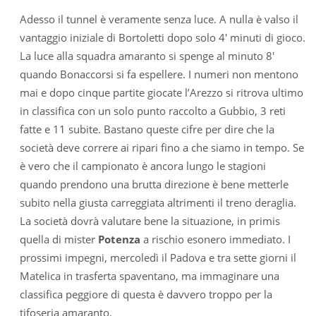
Adesso il tunnel è veramente senza luce. A nulla è valso il
vantaggio iniziale di Bortoletti dopo solo 4′ minuti di gioco.
La luce alla squadra amaranto si spenge al minuto 8′
quando Bonaccorsi si fa espellere. I numeri non mentono
mai e dopo cinque partite giocate l’Arezzo si ritrova ultimo
in classifica con un solo punto raccolto a Gubbio, 3 reti
fatte e 11 subite. Bastano queste cifre per dire che la
società deve correre ai ripari fino a che siamo in tempo. Se
è vero che il campionato è ancora lungo le stagioni
quando prendono una brutta direzione è bene metterle
subito nella giusta carreggiata altrimenti il treno deraglia.
La società dovrà valutare bene la situazione, in primis
quella di mister
Potenza
a rischio esonero immediato. I
prossimi impegni, mercoledì il Padova e tra sette giorni il
Matelica in trasferta spaventano, ma immaginare una
classifica peggiore di questa è davvero troppo per la
tifoseria amaranto.