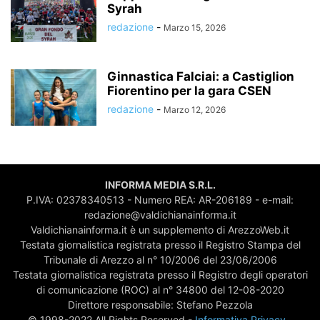
Syrah
redazione
-
Marzo 15, 2026
Ginnastica Falciai: a Castiglion
Fiorentino per la gara CSEN
redazione
-
Marzo 12, 2026
INFORMA MEDIA S.R.L.
P.IVA: 02378340513 - Numero REA: AR-206189 - e-mail:
redazione@valdichianainforma.it
Valdichianainforma.it è un supplemento di ArezzoWeb.it
Testata giornalistica registrata presso il Registro Stampa del
Tribunale di Arezzo al n° 10/2006 del 23/06/2006
Testata giornalistica registrata presso il Registro degli operatori
di comunicazione (ROC) al n° 34800 del 12-08-2020
Direttore responsabile: Stefano Pezzola
© 1998-2022 All Rights Reserved -
Informativa Privacy
-