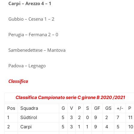
Carpi – Arezzo 4 – 1
Gubbio – Cesena 1 – 2
Perugia – Fermana 2 – 0
Sambenedettese – Mantova
Padova – Legnago
Classifica
Classifica Campionato serie C girone B 2020 /2021
Pos
Squadra
G
V
P
S
GF
GS
+/-
P
1
Südtirol
5
3
2
0
9
2
7
11
2
Carpi
5
3
1
1
9
4
5
10