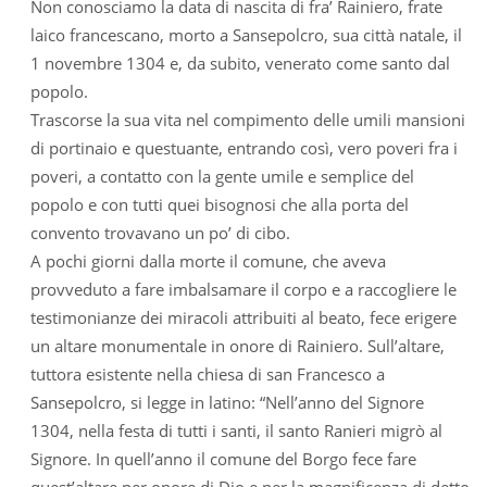
Non conosciamo la data di nascita di fra’ Rainiero, frate
laico francescano, morto a Sansepolcro, sua città natale, il
1 novembre 1304 e, da subito, venerato come santo dal
popolo.
Trascorse la sua vita nel compimento delle umili mansioni
di portinaio e questuante, entrando così, vero poveri fra i
poveri, a contatto con la gente umile e semplice del
popolo e con tutti quei bisognosi che alla porta del
convento trovavano un po’ di cibo.
A pochi giorni dalla morte il comune, che aveva
provveduto a fare imbalsamare il corpo e a raccogliere le
testimonianze dei miracoli attribuiti al beato, fece erigere
un altare monumentale in onore di Rainiero. Sull’altare,
tuttora esistente nella chiesa di san Francesco a
Sansepolcro, si legge in latino: “Nell’anno del Signore
1304, nella festa di tutti i santi, il santo Ranieri migrò al
Signore. In quell’anno il comune del Borgo fece fare
quest’altare per onore di Dio e per la magnificenza di detto