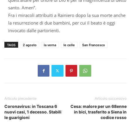
santo. Amen”.
Fra i miracoli attribuiti a Rainiero dopo la sua morte anche
la resurrezione di due bambini, per cui il beato è oggi
invocato dalle partorienti.
TAGS
2 agosto
la verna
le celle
San Francesco
Articolo precedente
Articolo successivo
Coronavirus: in Toscana 6
Cesa: malore per un 68enne
nuovi casi, 1 decesso. Stabili
in bici, trasferito a Siena in
le guarigioni
codice rosso