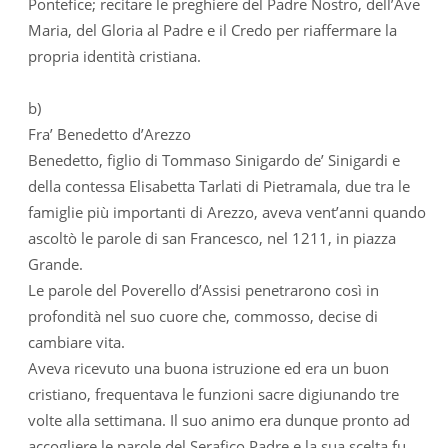
Pontefice; recitare le preghiere del Padre Nostro, dell’Ave
Maria, del Gloria al Padre e il Credo per riaffermare la
propria identità cristiana.
b)
Fra’ Benedetto d’Arezzo
Benedetto, figlio di Tommaso Sinigardo de’ Sinigardi e
della contessa Elisabetta Tarlati di Pietramala, due tra le
famiglie più importanti di Arezzo, aveva vent’anni quando
ascoltò le parole di san Francesco, nel 1211, in piazza
Grande.
Le parole del Poverello d’Assisi penetrarono così in
profondità nel suo cuore che, commosso, decise di
cambiare vita.
Aveva ricevuto una buona istruzione ed era un buon
cristiano, frequentava le funzioni sacre digiunando tre
volte alla settimana. Il suo animo era dunque pronto ad
accogliere le parole del Serafico Padre e la sua scelta fu