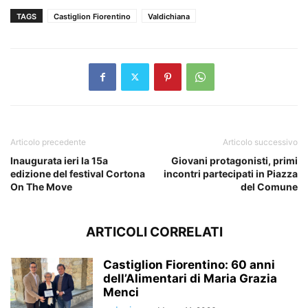
TAGS
Castiglion Fiorentino
Valdichiana
Articolo precedente
Articolo successivo
Inaugurata ieri la 15a
Giovani protagonisti, primi
edizione del festival Cortona
incontri partecipati in Piazza
On The Move
del Comune
ARTICOLI CORRELATI
Castiglion Fiorentino: 60 anni
dell’Alimentari di Maria Grazia
Menci