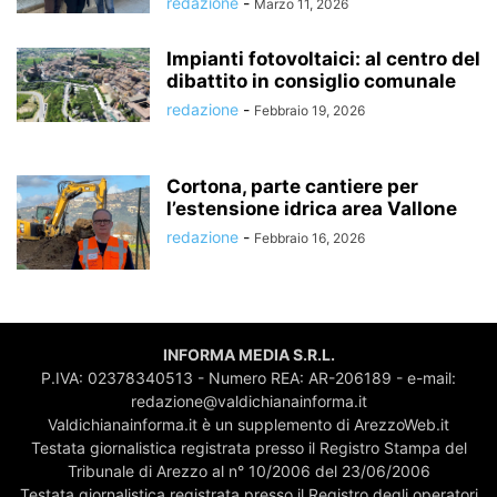
redazione
-
Marzo 11, 2026
Impianti fotovoltaici: al centro del
dibattito in consiglio comunale
redazione
-
Febbraio 19, 2026
Cortona, parte cantiere per
l’estensione idrica area Vallone
redazione
-
Febbraio 16, 2026
INFORMA MEDIA S.R.L.
P.IVA: 02378340513 - Numero REA: AR-206189 - e-mail:
redazione@valdichianainforma.it
Valdichianainforma.it è un supplemento di ArezzoWeb.it
Testata giornalistica registrata presso il Registro Stampa del
Tribunale di Arezzo al n° 10/2006 del 23/06/2006
Testata giornalistica registrata presso il Registro degli operatori