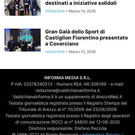
destinati a iniziative solidali
redazione
-
Marzo 14, 2026
Gran Galà dello Sport di
Castiglion Fiorentino presentato
a Coverciano
redazione
-
Marzo 13, 2026
INFORMA MEDIA S.R.L.
P.IVA: 02378340513 - Numero REA: AR-206189 - e-mail:
redazione@valdichianainforma.it
Valdichianainforma.it è un supplemento di ArezzoWeb.it
Testata giornalistica registrata presso il Registro Stampa del
Tribunale di Arezzo al n° 10/2006 del 23/06/2006
Testata giornalistica registrata presso il Registro degli operatori
di comunicazione (ROC) al n° 34800 del 12-08-2020
Direttore responsabile: Stefano Pezzola
© 1998-2022 All Rights Reserved -
Informativa Privacy
-