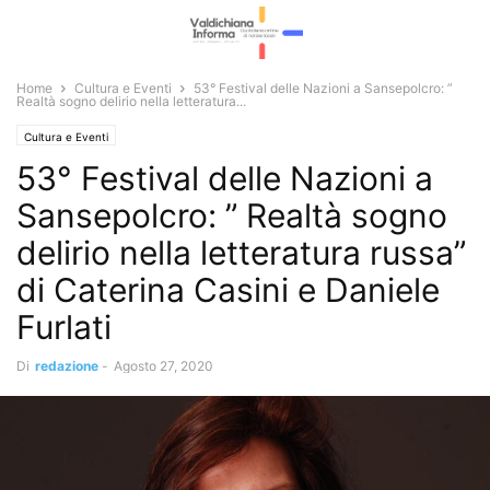
Home
Cultura e Eventi
53° Festival delle Nazioni a Sansepolcro: ”
Realtà sogno delirio nella letteratura...
Cultura e Eventi
53° Festival delle Nazioni a
Sansepolcro: ” Realtà sogno
delirio nella letteratura russa”
di Caterina Casini e Daniele
Furlati
Di
redazione
-
Agosto 27, 2020