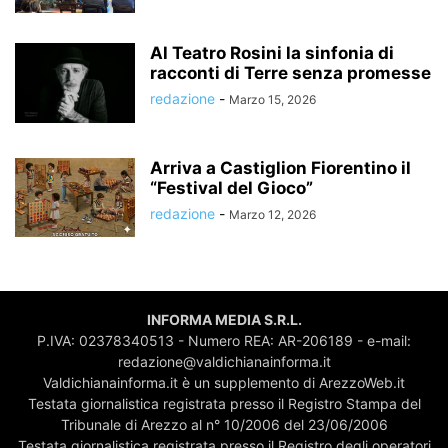
Al Teatro Rosini la sinfonia di
racconti di Terre senza promesse
redazione
-
Marzo 15, 2026
Arriva a Castiglion Fiorentino il
“Festival del Gioco”
redazione
-
Marzo 12, 2026
INFORMA MEDIA S.R.L.
P.IVA: 02378340513 - Numero REA: AR-206189 - e-mail:
redazione@valdichianainforma.it
Valdichianainforma.it è un supplemento di ArezzoWeb.it
Testata giornalistica registrata presso il Registro Stampa del
Tribunale di Arezzo al n° 10/2006 del 23/06/2006
Testata giornalistica registrata presso il Registro degli operatori