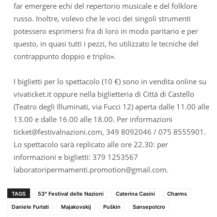
far emergere echi del repertorio musicale e del folklore
russo. Inoltre, volevo che le voci dei singoli strumenti
potessero esprimersi fra di loro in modo paritario e per
questo, in quasi tutti i pezzi, ho utilizzato le tecniche del
contrappunto doppio e triplo».
I biglietti per lo spettacolo (10 €) sono in vendita online su
vivaticket.it oppure nella biglietteria di Città di Castello
(Teatro degli Illuminati, via Fucci 12) aperta dalle 11.00 alle
13.00 e dalle 16.00 alle 18.00. Per informazioni
ticket@festivalnazioni.com, 349 8092046 / 075 8555901.
Lo spettacolo sarà replicato alle ore 22.30: per
informazioni e biglietti: 379 1253567
laboratoripermamenti.promotion@gmail.com.
TAGS
53° Festival delle Nazioni
Caterina Casini
Charms
Daniele Furlati
Majakovskij
Puškin
Sansepolcro