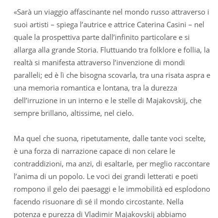
«Sarà un viaggio affascinante nel mondo russo attraverso i
suoi artisti – spiega l’autrice e attrice Caterina Casini – nel
quale la prospettiva parte dall’infinito particolare e si
allarga alla grande Storia. Fluttuando tra folklore e follia, la
realtà si manifesta attraverso l’invenzione di mondi
paralleli; ed è lì che bisogna scovarla, tra una risata aspra e
una memoria romantica e lontana, tra la durezza
dell’irruzione in un interno e le stelle di Majakovskij, che
sempre brillano, altissime, nel cielo.
Ma quel che suona, ripetutamente, dalle tante voci scelte,
è una forza di narrazione capace di non celare le
contraddizioni, ma anzi, di esaltarle, per meglio raccontare
l’anima di un popolo. Le voci dei grandi letterati e poeti
rompono il gelo dei paesaggi e le immobilità ed esplodono
facendo risuonare di sé il mondo circostante. Nella
potenza e purezza di Vladimir Majakovskij abbiamo